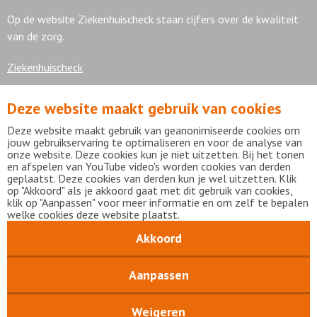
Op de website Ziekenhuischeck staan cijfers over de kwaliteit
van de zorg.
Ziekenhuischeck
Deze website maakt gebruik van cookies
7,9
Deze website maakt gebruik van geanonimiseerde cookies om
jouw gebruikservaring te optimaliseren en voor de analyse van
onze website. Deze cookies kun je niet uitzetten. Bij het tonen
en afspelen van YouTube video's worden cookies van derden
geplaatst. Deze cookies van derden kun je wel uitzetten. Klik
Bekijk alle waarderingen
op "Akkoord" als je akkoord gaat met dit gebruik van cookies,
klik op "Aanpassen" voor meer informatie en om zelf te bepalen
welke cookies deze website plaatst.
Akkoord
Disclaimer
Privacy statement
mijnFlevoziekenhuis
Copyright Flevoziekenhuis 2026
Aanpassen
Weigeren