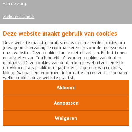
van de zorg.
Ziekenhuischeck
Deze website maakt gebruik van cookies
7,9
Deze website maakt gebruik van geanonimiseerde cookies om
jouw gebruikservaring te optimaliseren en voor de analyse van
onze website. Deze cookies kun je niet uitzetten. Bij het tonen
en afspelen van YouTube video's worden cookies van derden
geplaatst. Deze cookies van derden kun je wel uitzetten. Klik
Bekijk alle waarderingen
op "Akkoord" als je akkoord gaat met dit gebruik van cookies,
klik op "Aanpassen" voor meer informatie en om zelf te bepalen
welke cookies deze website plaatst.
Akkoord
Disclaimer
Privacy statement
mijnFlevoziekenhuis
Copyright Flevoziekenhuis 2026
Aanpassen
Weigeren