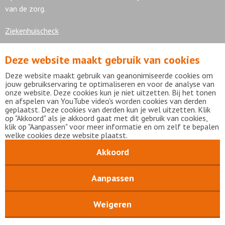
van de zorg.
Ziekenhuischeck
Deze website maakt gebruik van cookies
7,9
Deze website maakt gebruik van geanonimiseerde cookies om
jouw gebruikservaring te optimaliseren en voor de analyse van
onze website. Deze cookies kun je niet uitzetten. Bij het tonen
en afspelen van YouTube video's worden cookies van derden
geplaatst. Deze cookies van derden kun je wel uitzetten. Klik
Bekijk alle waarderingen
op "Akkoord" als je akkoord gaat met dit gebruik van cookies,
klik op "Aanpassen" voor meer informatie en om zelf te bepalen
welke cookies deze website plaatst.
Akkoord
Disclaimer
Privacy statement
mijnFlevoziekenhuis
Copyright Flevoziekenhuis 2026
Aanpassen
Weigeren