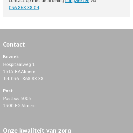
contact op met de afdeling
Longziekten
via
036 868 88 04
.
Contact
Bezoek
Hospitaalweg 1
1315 RA Almere
Tel. 036 - 868 88 88
Post
Postbus 3005
1300 EG Almere
Onze kwaliteit van zorg