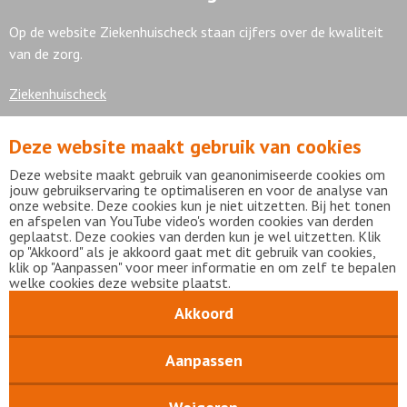
Op de website Ziekenhuischeck staan cijfers over de kwaliteit
van de zorg.
Ziekenhuischeck
Deze website maakt gebruik van cookies
7,9
Deze website maakt gebruik van geanonimiseerde cookies om
jouw gebruikservaring te optimaliseren en voor de analyse van
onze website. Deze cookies kun je niet uitzetten. Bij het tonen
en afspelen van YouTube video's worden cookies van derden
geplaatst. Deze cookies van derden kun je wel uitzetten. Klik
Bekijk alle waarderingen
op "Akkoord" als je akkoord gaat met dit gebruik van cookies,
klik op "Aanpassen" voor meer informatie en om zelf te bepalen
welke cookies deze website plaatst.
Akkoord
Disclaimer
Privacy statement
mijnFlevoziekenhuis
Copyright Flevoziekenhuis 2026
Aanpassen