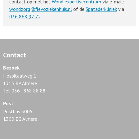
contact op met het
Wond expertisecentrum
via e-mail:
wondzorg@flevoziekenhuis.nl
of de
Spataderkliniek
via
036 868 92 72
.
Contact
Bezoek
Hospitaalweg 1
1315 RA Almere
Tel. 036 - 868 88 88
Post
Postbus 3005
1300 EG Almere