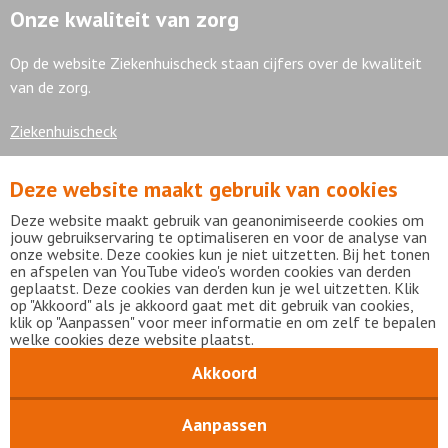
Onze kwaliteit van zorg
Op de website Ziekenhuischeck staan cijfers over de kwaliteit
van de zorg.
Ziekenhuischeck
Deze website maakt gebruik van cookies
7,9
Deze website maakt gebruik van geanonimiseerde cookies om
jouw gebruikservaring te optimaliseren en voor de analyse van
onze website. Deze cookies kun je niet uitzetten. Bij het tonen
en afspelen van YouTube video's worden cookies van derden
geplaatst. Deze cookies van derden kun je wel uitzetten. Klik
Bekijk alle waarderingen
op "Akkoord" als je akkoord gaat met dit gebruik van cookies,
klik op "Aanpassen" voor meer informatie en om zelf te bepalen
welke cookies deze website plaatst.
Akkoord
Disclaimer
Privacy statement
mijnFlevoziekenhuis
Copyright Flevoziekenhuis 2026
Aanpassen