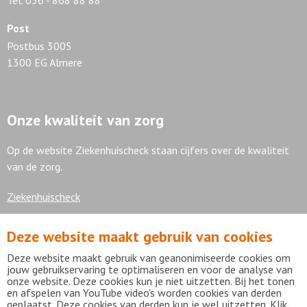
Tel. 036 - 868 88 88
Post
Postbus 3005
1300 EG Almere
Onze kwaliteit van zorg
Op de website Ziekenhuischeck staan cijfers over de kwaliteit
van de zorg.
Ziekenhuischeck
Deze website maakt gebruik van cookies
7,9
Deze website maakt gebruik van geanonimiseerde cookies om
jouw gebruikservaring te optimaliseren en voor de analyse van
onze website. Deze cookies kun je niet uitzetten. Bij het tonen
en afspelen van YouTube video's worden cookies van derden
geplaatst. Deze cookies van derden kun je wel uitzetten. Klik
Bekijk alle waarderingen