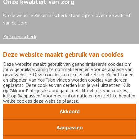
Onze kwaliteit van zorg
Op de website Ziekenhuischeck staan cijfers over de kwaliteit
van de zorg.
Ziekenhuischeck
Deze website maakt gebruik van cookies
7,9
Deze website maakt gebruik van geanonimiseerde cookies om
jouw gebruikservaring te optimaliseren en voor de analyse van
onze website. Deze cookies kun je niet uitzetten. Bij het tonen
en afspelen van YouTube video's worden cookies van derden
geplaatst. Deze cookies van derden kun je wel uitzetten. Klik
Bekijk alle waarderingen
op "Akkoord" als je akkoord gaat met dit gebruik van cookies,
klik op "Aanpassen" voor meer informatie en om zelf te bepalen
welke cookies deze website plaatst.
Akkoord
Disclaimer
Privacy statement
mijnFlevoziekenhuis
Copyright Flevoziekenhuis 2026
Aanpassen