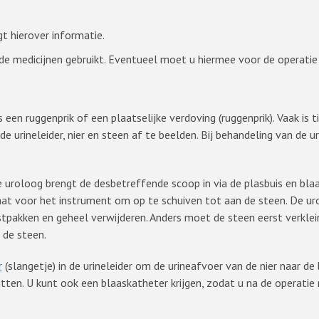
gt hierover informatie.
 medicijnen gebruikt. Eventueel moet u hiermee voor de operatie t
 een ruggenprik of een plaatselijke verdoving (ruggenprik). Vaak is 
 urineleider, nier en steen af te beelden. Bij behandeling van de u
uroloog brengt de desbetreffende scoop in via de plasbuis en blaas 
aat voor het instrument om op te schuiven tot aan de steen. De ur
stpakken en geheel verwijderen. Anders moet de steen eerst verklei
 de steen.
r
(slangetje) in de urineleider om de urineafvoer van de nier naar de
ten. U kunt ook een blaaskatheter krijgen, zodat u na de operatie n