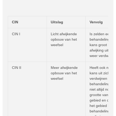
CIN
Uitslag
Vervolg
CIN I
Licht afwijkende
Is zelden een re
opbouw van het
behandeling, o
weefsel
kans groot is da
afwijking uit zich
weer verdwijnt.
CIN II
Meer afwijkende
Heeft ook nog 
opbouw van het
kans uit zichzelf
weefsel
verdwijnen en
behandeling is
niet altijd nodig
grootte van het 
gebied en de pl
het gebied bepa
behandeling wel 