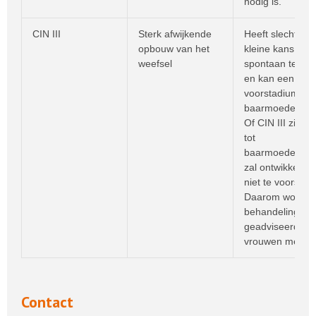
nodig is.
CIN III
Sterk afwijkende
Heeft slechts e
opbouw van het
kleine kans om
weefsel
spontaan te ge
en kan een
voorstadium zij
baarmoederhals
Of CIN III zich bi
tot
baarmoederhal
zal ontwikkelen, 
niet te voorspell
Daarom wordt
behandeling
geadviseerd aan
vrouwen met CIN
Contact