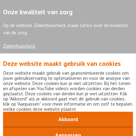
Onze kwaliteit van zorg
Op de website Ziekenhuischeck staan cijfers over de kwaliteit
van de zorg.
Ziekenhuischeck
Deze website maakt gebruik van cookies
7,9
Deze website maakt gebruik van geanonimiseerde cookies om
jouw gebruikservaring te optimaliseren en voor de analyse van
onze website. Deze cookies kun je niet uitzetten. Bij het tonen
en afspelen van YouTube video's worden cookies van derden
geplaatst. Deze cookies van derden kun je wel uitzetten. Klik
Bekijk alle waarderingen
op "Akkoord" als je akkoord gaat met dit gebruik van cookies,
klik op "Aanpassen" voor meer informatie en om zelf te bepalen
welke cookies deze website plaatst.
Akkoord
Disclaimer
Privacy statement
mijnFlevoziekenhuis
Copyright Flevoziekenhuis 2026
Aanpassen