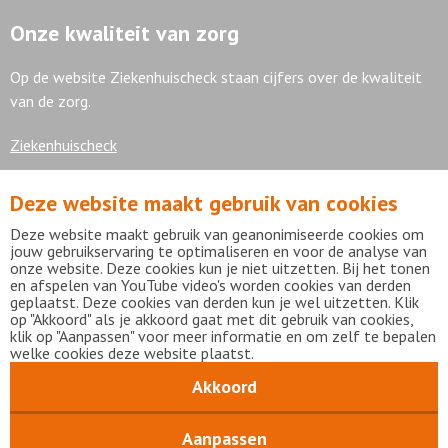
Onze kwaliteit van zorg
Op de website Ziekenhuischeck staan cijfers over de kwaliteit
van de zorg.
Ziekenhuischeck
Deze website maakt gebruik van cookies
7,9
Deze website maakt gebruik van geanonimiseerde cookies om
jouw gebruikservaring te optimaliseren en voor de analyse van
onze website. Deze cookies kun je niet uitzetten. Bij het tonen
en afspelen van YouTube video's worden cookies van derden
geplaatst. Deze cookies van derden kun je wel uitzetten. Klik
Bekijk alle waarderingen
op "Akkoord" als je akkoord gaat met dit gebruik van cookies,
klik op "Aanpassen" voor meer informatie en om zelf te bepalen
welke cookies deze website plaatst.
Akkoord
Disclaimer
Privacy statement
mijnFlevoziekenhuis
Copyright Flevoziekenhuis 2026
Aanpassen