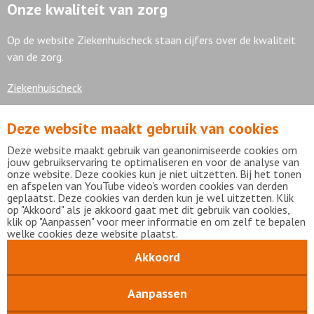
Onze kwaliteit van zorg
Op de website Ziekenhuischeck staan cijfers over de kwaliteit
van de zorg.
Ziekenhuischeck
Deze website maakt gebruik van cookies
7,9
Deze website maakt gebruik van geanonimiseerde cookies om
jouw gebruikservaring te optimaliseren en voor de analyse van
onze website. Deze cookies kun je niet uitzetten. Bij het tonen
en afspelen van YouTube video's worden cookies van derden
geplaatst. Deze cookies van derden kun je wel uitzetten. Klik
Bekijk alle waarderingen
op "Akkoord" als je akkoord gaat met dit gebruik van cookies,
klik op "Aanpassen" voor meer informatie en om zelf te bepalen
welke cookies deze website plaatst.
Akkoord
Disclaimer
Privacy statement
mijnFlevoziekenhuis
Copyright Flevoziekenhuis 2026
Aanpassen