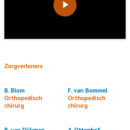
Play
Video
Zorgverleners
B. Blom
F. van Bommel
Orthopedisch
Orthopedisch
chirurg
chirurg
B. van Dijkman
A. Ottenhof