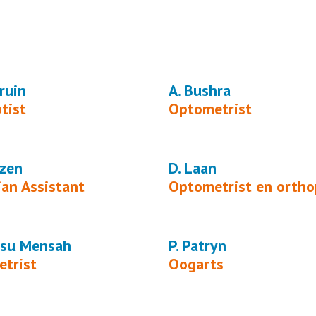
ruin
A. Bushra
tist
Optometrist
tzen
D. Laan
ian Assistant
Optometrist en ortho
usu Mensah
P. Patryn
trist
Oogarts