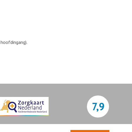
 hoofdingang).
7,9