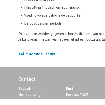
Pijnstilling (medisch en niet- medisch)
Voeding van de baby na de geboorte
De post partum periode
De avonden worden gegeven in het Auditorium van het F
Je kunt je aanmelden via het e-mail adres: lbutzelaar
Alle agenda-items
Contact
Bezoek
Post
Hospitaalweg 1
Postbus 3005
1315 RA Almere
1300 EG Almere