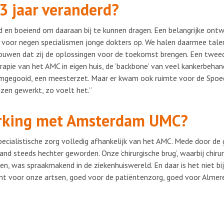
23 jaar veranderd?
 en boeiend om daaraan bij te kunnen dragen. Een belangrijke ontwi
 voor negen specialismen jonge dokters op. We halen daarmee talent
trouwen dat zij de oplossingen voor de toekomst brengen. Een twee
pie van het AMC in eigen huis, de ‘backbone’ van veel kankerbehan
omgegooid, een meesterzet. Maar er kwam ook ruimte voor de Spoe
uizen gewerkt, zo voelt het.”
rking met Amsterdam UMC?
ecialistische zorg volledig afhankelijk van het AMC. Mede door de
and steeds hechter geworden. Onze ‘chirurgische brug’, waarbij chiru
n, was spraakmakend in de ziekenhuiswereld. En daar is het niet b
nt voor onze artsen, goed voor de patiëntenzorg, goed voor Almere