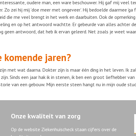
en interessante, oudere man, een ware beschouwer. Hij gaf mij veel te
 Zo zei hij mij ‘doe meer met ongeveer’. Hij bedoelde daarmee ‘ga 
eid die me veel brengt in het werk en daarbuiten. Ook de opmerking
deling en op het antwoord wachtte. Er gebeurde van alles achter d
g geen antwoord, dat heb ik ervan geleerd. Net zoals je weet waar j
de komende jaren?
ijn met wat daarna. Dokter zijn is maar één ding in het leven. Ik zal 
ijn. Sinds een jaar hak ik in stenen, ik ben een groot liefhebber van
orie van een gebouw. Mijn eerste steen hangt nu in mijn oude stud
Onze kwaliteit van zorg
Op de website Ziekenhuischeck staan cijfers over de