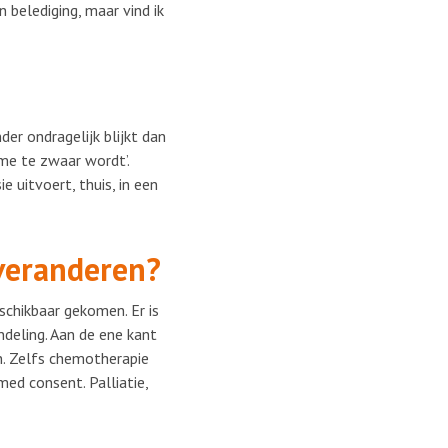
 belediging, maar vind ik
der ondragelijk blijkt dan
 me te zwaar wordt’.
e uitvoert, thuis, in een
 veranderen?
schikbaar gekomen. Er is
eling. Aan de ene kant
n. Zelfs chemotherapie
med consent. Palliatie,