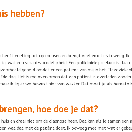
uis hebben?
er heeft veel impact op mensen en brengt veel emoties teweeg. Ik 
htig, wat een verantwoordelijkheid. Een polikliniekspreekuur is daaro
ijvoorbeeld gebeld omdat er een patiënt van mij in het Flevozieke
zelfde dag. Het is me overkomen dat een patiënt is overleden zonder
 maar ik lig er welbewust niet van wakker. Dat moet je als hemato
brengen, hoe doe je dat?
 in huis en draai niet om de diagnose heen. Dat kan als je samen een 
 zien wat dat met de patiënt doet. Ik beweeg mee met wat er gebe