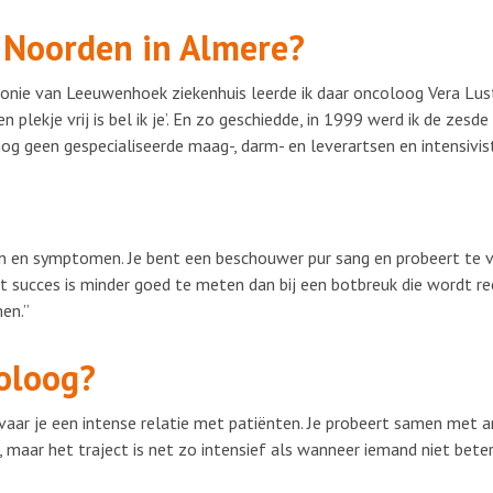
 Noorden in Almere?
ntonie van Leeuwenhoek ziekenhuis leerde ik daar oncoloog Vera Lust
n plekje vrij is bel ik je’. En zo geschiedde, in 1999 werd ik de zesde
nog geen gespecialiseerde maag-, darm- en leverartsen en intensivis
ten en symptomen. Je bent een beschouwer pur sang en probeert te 
het succes is minder goed te meten dan bij een botbreuk die wordt re
en.”
toloog?
vaar je een intense relatie met patiënten. Je probeert samen met a
maar het traject is net zo intensief als wanneer iemand niet bete