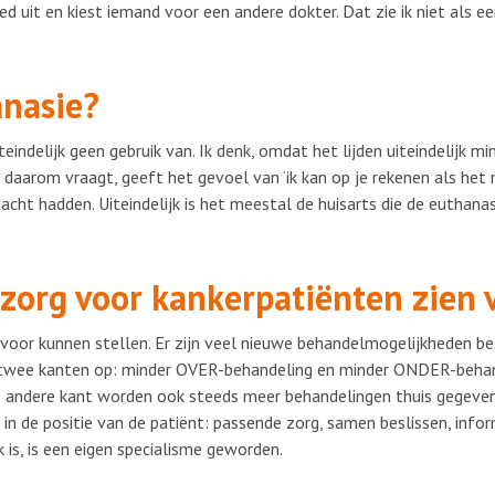
 uit en kiest iemand voor een andere dokter. Dat zie ik niet als een
anasie?
ndelijk geen gebruik van. Ik denk, omdat het lijden uiteindelijk min
e daarom vraagt, geeft het gevoel van ‘ik kan op je rekenen als het
cht hadden. Uiteindelijk is het meestal de huisarts die de euthanasi
e zorg voor kankerpatiënten zien
voor kunnen stellen. Er zijn veel nieuwe behandelmogelijkheden be
twee kanten op: minder OVER-behandeling en minder ONDER-behand
de andere kant worden ook steeds meer behandelingen thuis gegeve
d in de positie van de patiënt: passende zorg, samen beslissen, infor
is, is een eigen specialisme geworden.