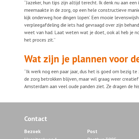
“Jazeker, hun tips zijn altijd terecht. Ik denk nu aan e
meemaakte in de zorg, op een hele constructieve manier.
kijk onderweg hoe dingen lopen'. Een mooie levenswijsh
verpleegafdeling die iets had gevraagd over zijn behan
weet van had. Laat weten wat je doet, ook al heb je no
het proces zit.”
Wat zijn je plannen voor 
“Ik werk nog een paar jaar, dus het is goed om bezig te z
de zorg betrokken blijven, maar wil graag weer creatief z
Amsterdam aan veel oude panden ziet. Ze dragen de hist
Contact
Bezoek
Post