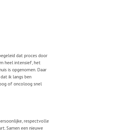
begeleid dat proces door
m heel intensief, het
nhuis is opgenomen. Daar
 dat ik langs ben
loog of oncoloog snel
persoonlijke, respectvolle
urt. Samen een nieuwe