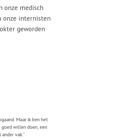
an onze medisch
n onze internisten
 dokter geworden
epgaand. Maar ik ben het
 goed willen doen, een
 ander vak.”