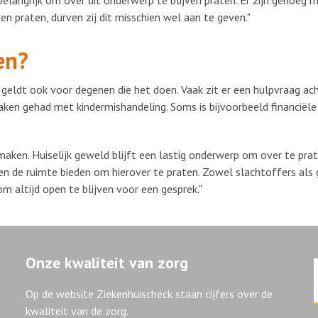
elangrijk om over dit onderwerp te blijven praten. Er zijn genoeg me
en praten, durven zij dit misschien wel aan te geven."
en?
dit geldt ook voor degenen die het doen. Vaak zit er een hulpvraag a
ken gehad met kindermishandeling. Soms is bijvoorbeeld financiële
 maken. Huiselijk geweld blijft een lastig onderwerp om over te pra
reen de ruimte bieden om hierover te praten. Zowel slachtoffers al
om altijd open te blijven voor een gesprek."
Onze kwaliteit van zorg
Op de website Ziekenhuischeck staan cijfers over de
kwaliteit van de zorg.