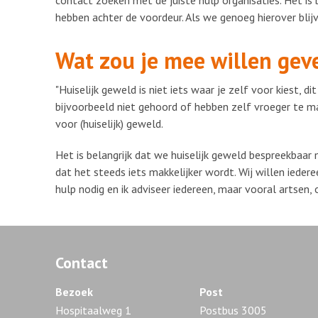
contact zoeken met de juiste hulp organisaties. Het is b
hebben achter de voordeur. Als we genoeg hierover blijv
Wat zou je mee willen gev
"Huiselijk geweld is niet iets waar je zelf voor kiest, 
bijvoorbeeld niet gehoord of hebben zelf vroeger te ma
voor (huiselijk) geweld.
Het is belangrijk dat we huiselijk geweld bespreekbaar
dat het steeds iets makkelijker wordt. Wij willen iede
hulp nodig en ik adviseer iedereen, maar vooral artsen, 
Contact
Bezoek
Post
Hospitaalweg 1
Postbus 3005