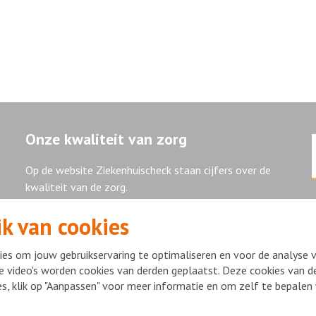
Onze kwaliteit van zorg
Op de website Ziekenhuischeck staan cijfers over de
kwaliteit van de zorg.
k van cookies
Ziekenhuischeck
es om jouw gebruikservaring te optimaliseren en voor de analyse 
e video's worden cookies van derden geplaatst. Deze cookies van de
ies, klik op "Aanpassen" voor meer informatie en om zelf te bepale
ight Flevoziekenhuis 2026