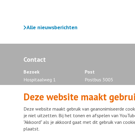
Alle nieuwsberichten
Contact
Bezoek
Post
Hospitaalweg 1
Postbus 3005
1315 RA Almere
1300 EG Almere
Deze website maakt gebrui
Tel. 036 - 868 88 88
Deze website maakt gebruik van geanonimiseerde cooki
je niet uitzetten. Bij het tonen en afspelen van YouTub
"Akkoord" als je akkoord gaat met dit gebruik van cook
Disclaimer
Privacy statement
mijnFlevoziekenhuis
Copyr
plaatst.