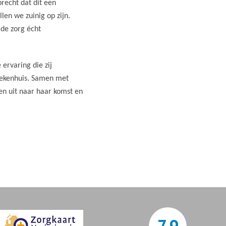
precht dat dit een
len we zuinig op zijn.
 de zorg écht
 ervaring die zij
ziekenhuis. Samen met
en uit naar haar komst en
7,9