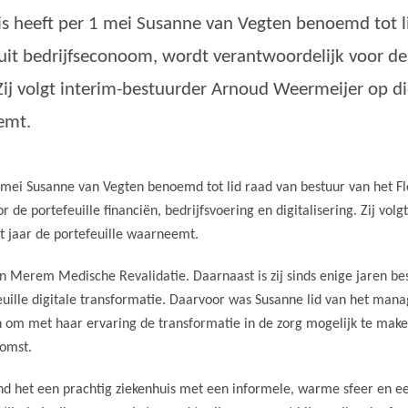
is heeft per 1 mei Susanne van Vegten benoemd tot l
uit bedrijfseconoom, wordt verantwoordelijk voor de 
. Zij volgt interim-bestuurder Arnoud Weermeijer op d
emt.
1 mei Susanne van Vegten benoemd tot lid raad van bestuur van het Fl
 de portefeuille financiën, bedrijfsvoering en digitalisering. Zij volg
t jaar de portefeuille waarneemt.
n Merem Medische Revalidatie. Daarnaast is zij sinds enige jaren bes
uille digitale transformatie. Daarvoor was Susanne lid van het ma
 in om met haar ervaring de transformatie in de zorg mogelijk te make
komst.
ind het een prachtig ziekenhuis met een informele, warme sfeer en 