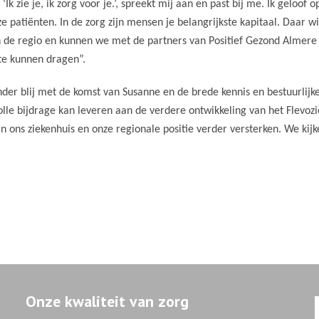
k zie je, ik zorg voor je.’, spreekt mij aan en past bij me.
Ik geloof o
 patiënten. In de zorg zijn mensen je belangrijkste kapitaal. Daar wil
in de regio en kunnen we met de partners van Positief Gezond Almere
 te kunnen dragen”.
onder blij met de komst van Susanne en de brede kennis en bestuurlijke
olle bijdrage kan leveren aan de verdere ontwikkeling van het Flevo
 ons ziekenhuis en onze regionale positie verder versterken. We kijk
Onze kwaliteit van zorg