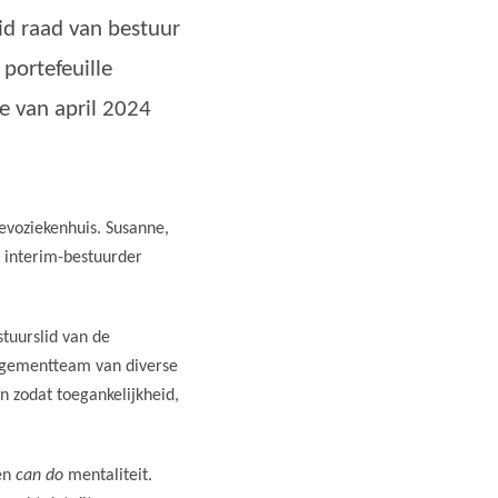
id raad van bestuur
portefeuille
ie van april 2024
evoziekenhuis. Susanne,
t interim-bestuurder
tuurslid van de
nagementteam van diverse
n zodat toegankelijkheid,
een
can do
mentaliteit.