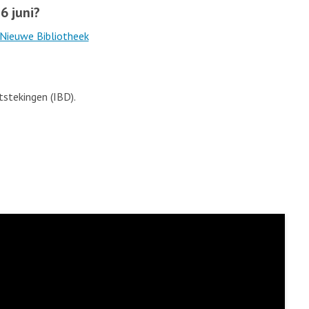
6 juni?
 Nieuwe Bibliotheek
tstekingen (IBD).