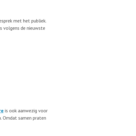
esprek met het publiek.
uis volgens de nieuwste
re
is ook aanwezig voor
en. Omdat samen praten