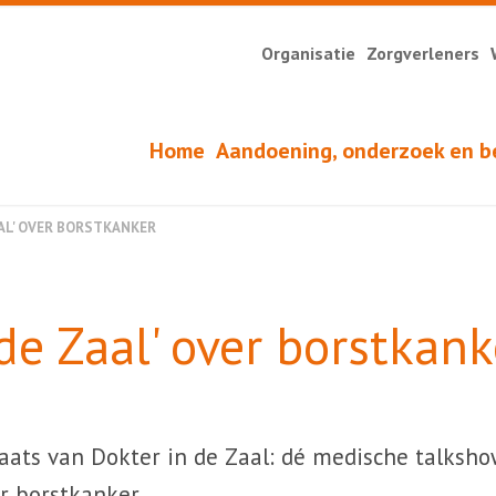
Organisatie
Zorgverleners
Home
Aandoening, onderzoek en b
ZAAL' OVER BORSTKANKER
 de Zaal' over borstkank
laats van Dokter in de Zaal: dé medische talksho
r borstkanker.