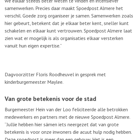
we elkaar steeds beter weten te vinden en intensiever
samenwerken.
Precies daar maakt Spoedpost Almere het
verschil. G
oede zorg organiseer je samen.
Samenwerken zoals
hier gebeurt, betekent dat je elkaar beter kent, sneller kunt
schakelen en elkaar kunt vertrouwen. Spoedpost Almere laat
zien wat er mogelijk is als organisaties elkaar versterken
vanuit hun eigen expertise.
”
Dagvoorzitter Floris Roodheuvel in gesprek met
kinderburgemeester Maylee.
Van grote betekenis voor de stad
Burgemeester Hein van der Loo feliciteerde alle betrokken
medewerkers en partners met de nieuwe Spoedpost Almere.
“Jullie hebben hier sámen iets neergezet dat van grote
betekenis is voor onze inwoners die acuut hulp nodig hebben.
Deze spoedpost is meer dan een gebouw. Het is een