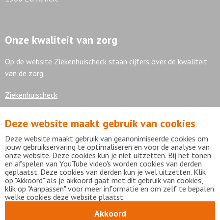
Onze kwaliteit van zorg
Op de website Ziekenhuischeck staan cijfers over de kwaliteit
van de zorg.
Ziekenhuischeck
Deze website maakt gebruik van cookies
7,9
Deze website maakt gebruik van geanonimiseerde cookies om
jouw gebruikservaring te optimaliseren en voor de analyse van
onze website. Deze cookies kun je niet uitzetten. Bij het tonen
en afspelen van YouTube video's worden cookies van derden
geplaatst. Deze cookies van derden kun je wel uitzetten. Klik
Bekijk alle waarderingen
op "Akkoord" als je akkoord gaat met dit gebruik van cookies,
klik op "Aanpassen" voor meer informatie en om zelf te bepalen
welke cookies deze website plaatst.
Akkoord