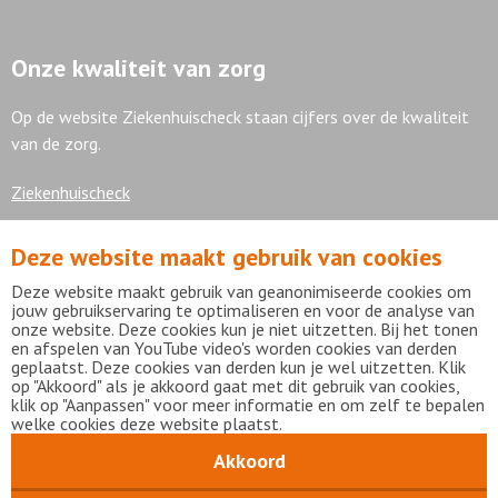
Onze kwaliteit van zorg
Op de website Ziekenhuischeck staan cijfers over de kwaliteit
van de zorg.
Ziekenhuischeck
Deze website maakt gebruik van cookies
7,9
Deze website maakt gebruik van geanonimiseerde cookies om
jouw gebruikservaring te optimaliseren en voor de analyse van
onze website. Deze cookies kun je niet uitzetten. Bij het tonen
en afspelen van YouTube video's worden cookies van derden
geplaatst. Deze cookies van derden kun je wel uitzetten. Klik
Bekijk alle waarderingen
op "Akkoord" als je akkoord gaat met dit gebruik van cookies,
klik op "Aanpassen" voor meer informatie en om zelf te bepalen
welke cookies deze website plaatst.
Akkoord
Disclaimer
Privacy statement
mijnFlevoziekenhuis