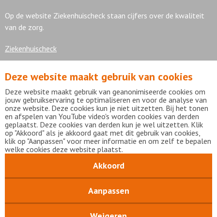
Op de website Ziekenhuischeck staan cijfers over de kwaliteit
van de zorg.
Ziekenhuischeck
Deze website maakt gebruik van cookies
7,9
Deze website maakt gebruik van geanonimiseerde cookies om
jouw gebruikservaring te optimaliseren en voor de analyse van
onze website. Deze cookies kun je niet uitzetten. Bij het tonen
en afspelen van YouTube video's worden cookies van derden
geplaatst. Deze cookies van derden kun je wel uitzetten. Klik
Bekijk alle waarderingen
op "Akkoord" als je akkoord gaat met dit gebruik van cookies,
klik op "Aanpassen" voor meer informatie en om zelf te bepalen
welke cookies deze website plaatst.
Akkoord
Disclaimer
Privacy statement
mijnFlevoziekenhuis
Copyright Flevoziekenhuis 2026
Aanpassen
Weigeren