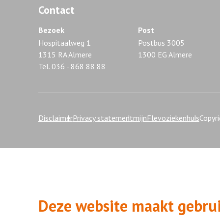
Contact
Bezoek
Post
Hospitaalweg 1
Postbus 3005
1315 RA Almere
1300 EG Almere
Tel. 036 - 868 88 88
Disclaimer
Privacy statement
mijnFlevoziekenhuis
Copyr
Deze website maakt gebrui