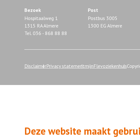
Bezoek
Post
Hospitaalweg 1
Postbus 3005
1315 RA Almere
1300 EG Almere
Tel. 036 - 868 88 88
Disclaimer
Privacy statement
mijnFlevoziekenhuis
Copyr
Deze website maakt gebrui