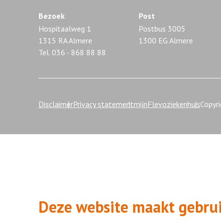
Bezoek
Post
Hospitaalweg 1
Postbus 3005
1315 RA Almere
1300 EG Almere
Tel. 036 - 868 88 88
Disclaimer
Privacy statement
mijnFlevoziekenhuis
Copyr
Deze website maakt gebrui