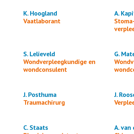
K. Hoogland
A. Kapi
Vaatlaborant
Stoma-
verple
S. Lelieveld
G. Ma
Wondverpleegkundige en
Wondve
wondconsulent
wondc
J. Posthuma
J. Roo
Traumachirurg
Verple
C. Staats
A. van