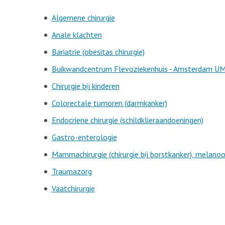
Algemene chirurgie
Anale klachten
Bariatrie (obesitas chirurgie)
Buikwandcentrum Flevoziekenhuis - Amsterdam U
Chirurgie bij kinderen
Colorectale tumoren (darmkanker)
Endocriene chirurgie (schildklieraandoeningen)
Gastro-enterologie
Mammachirurgie (chirurgie bij borstkanker), melan
Traumazorg
Vaatchirurgie