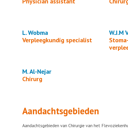
Physician assistant
Chirur
L. Wobma
W.J.M 
Verpleegkundig specialist
Stoma-
verple
M. Al-Nejar
Chirurg
Aandachtsgebieden
Aandachtsgebieden van Chirurgie van het Flevoziekenhui