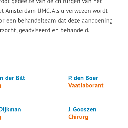
root gedeelte van de chirurgen van het
het Amsterdam UMC. Als u verwezen wordt
door een behandelteam dat deze aandoening
zocht, geadviseerd en behandeld.
an der Bilt
P. den Boer
g
Vaatlaborant
 Dijkman
J. Gooszen
g
Chirurg