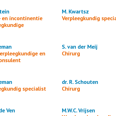
tein
M. Kwartsz
 en incontinentie
Verpleegkundig specia
egkundige
teman
S. van der Meij
rpleegkundige en
Chirurg
onsulent
seman
dr. R. Schouten
egkundig specialist
Chirurg
 de Ven
M.W.C. Vrijsen