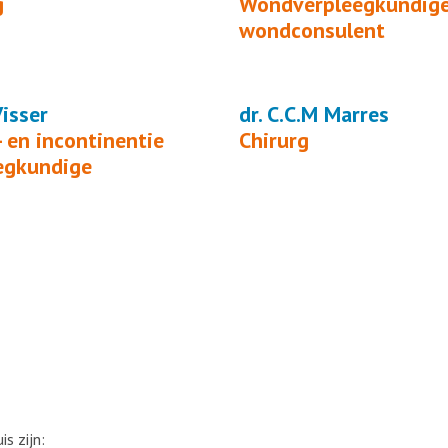
g
Wondverpleegkundige
wondconsulent
Visser
dr. C.C.M Marres
 en incontinentie
Chirurg
egkundige
s zijn: