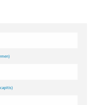
emen)
apitis)