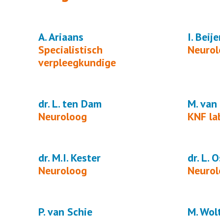
A. Ariaans
I. Beije
Specialistisch
Neuro
verpleegkundige
dr. L. ten Dam
M. van
Neuroloog
KNF la
dr. M.I. Kester
dr. L. 
Neuroloog
Neuro
P. van Schie
M. Wol