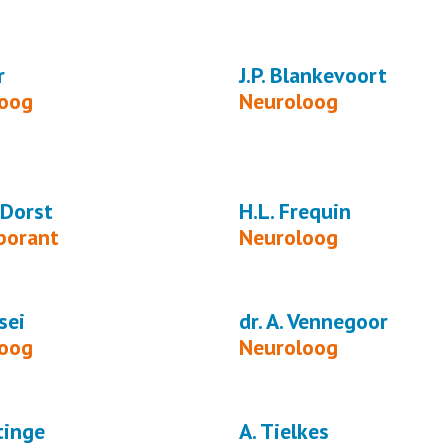
r
J.P. Blankevoort
loog
Neuroloog
 Dorst
H.L. Frequin
borant
Neuroloog
Osei
dr. A. Vennegoor
loog
Neuroloog
tinge
A. Tielkes