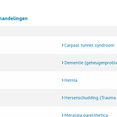
handelingen
Carpaal tunnel syndroom
Dementie (geheugenprobl
Hernia
Hersenschudding (Trauma c
Meralgia paresthetica