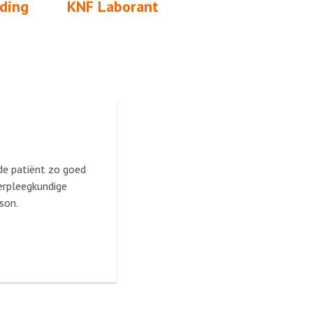
iding
KNF Laborant
 de patiënt zo goed
verpleegkundige
son.