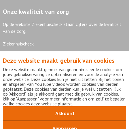
Onze kwaliteit van zorg
Op de website Ziekenhuischeck staan cijfers over de kwaliteit
van de zorg.
Ziekenhuischeck
Deze website maakt gebruik van cookies
7,9
Deze website maakt gebruik van geanonimiseerde cookies om
jouw gebruikservaring te optimaliseren en voor de analyse van
onze website. Deze cookies kun je niet uitzetten. Bij het tonen
en afspelen van YouTube video's worden cookies van derden
geplaatst. Deze cookies van derden kun je wel uitzetten. Klik
Bekijk alle waarderingen
op "Akkoord" als je akkoord gaat met dit gebruik van cookies,
klik op "Aanpassen" voor meer informatie en om zelf te bepalen
welke cookies deze website plaatst.
Akkoord
Disclaimer
Privacy statement
mijnFlevoziekenhuis
Copyright Flevoziekenhuis 2026
Aanpassen